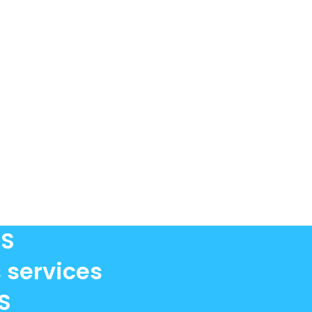
US
 services
S