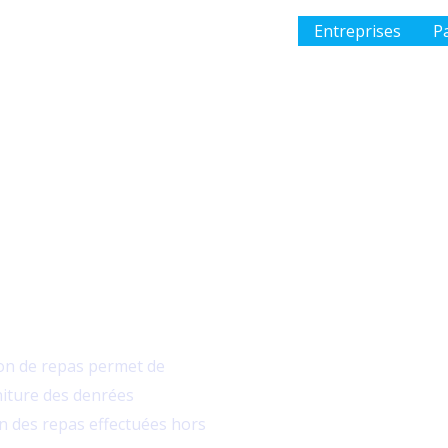
Entreprises
Pa
e repas
ison de repas permet de
rniture des denrées
on des repas effectuées hors