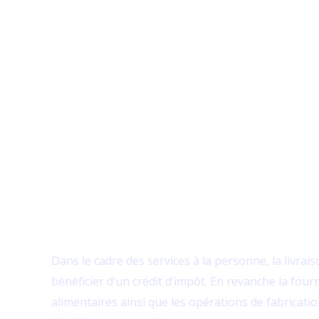
Aller
au
contenu
Livraison d
à domicile
Dans le cadre des services à la personne, la livra
bénéficier d’un crédit d’impôt. En revanche la fou
alimentaires ainsi que les opérations de fabricati