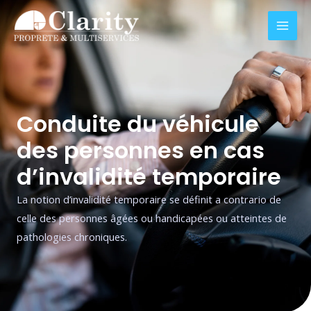
Aller
Mai
au
Men
contenu
Conduite du véhicule
des personnes en cas
d’invalidité temporaire
La notion d’invalidité temporaire se définit a contrario de
celle des personnes âgées ou handicapées ou atteintes de
pathologies chroniques.